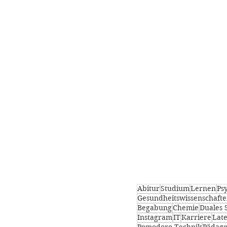
Abitur
Studium
Lernen
Ps
Gesundheitswissenschaft
Begabung
Chemie
Duales 
Instagram
IT
Karriere
Late