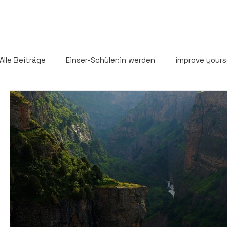
Alle Beiträge
Einser-Schüler:in werden
improve yours
Oberstufen-Guide
Abi-Vorbereitung