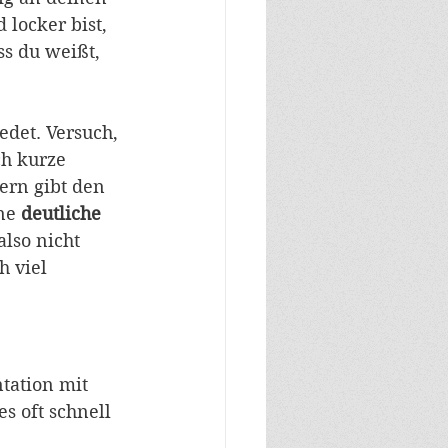
locker bist,
ass du weißt, 
det. Versuch, 
ch kurze 
ern gibt den 
ne 
deutliche 
 also nicht 
h viel 
tation mit 
s oft schnell 