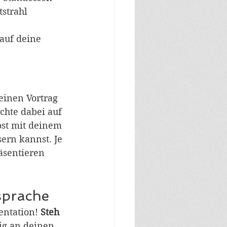
strahl 
 auf deine 
deinen Vortrag
chte dabei auf
bst mit deinem
ern kannst. Je
äsentieren 
sprache
entation! 
Steh
ig an deinen