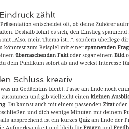
 Eindruck zählt
Präsentation entscheidet oft, ob deine Zuhörer auf
lten. Deshalb lohnt es sich, den Einstieg spannend z
h mit „Also, mein Thema ist...“, sondern überlege dir
u könntest zum Beispiel mit einer 
spannenden Frag
 einem 
überraschenden Fakt
 oder sogar einem 
Bild 
o
 du dein Publikum sofort ab und weckst Interesse f
den Schluss kreativ
s, was im Gedächtnis bleibt. Fasse am Ende noch ein
 zusammen und gib vielleicht einen 
kleinen Ausbli
ng
. Du kannst auch mit einem passenden 
Zitat 
oder 
abschließen und dich wenige Minuten mit deinem P
alls ansprechend ist ein kurzes 
Quiz 
am Ende der Pr
die Aufmerksamkeit und bleib für 
Fragen 
und 
Feedb