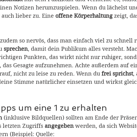
nen Notizen herumzuspielen. Wenn du lächelst und 
 auch lieber zu. Eine 
offene Körperhaltung
 zeigt, d
udem so nervös, dass man einfach viel zu schnell re
u 
sprechen
, damit dein Publikum alles versteht. Ma
chtigen Punkten, das wirkt nicht nur ruhiger, sond
, das Gesagte aufzunehmen. Achte außerdem auf ei
rauf, nicht zu leise zu reden. Wenn du 
frei sprichst
,
deine Stimme natürlicher einsetzen und wirkst gleic
ipps um eine 1 zu erhalten
n 
(inklusive Bildquellen) sollten am Ende der Präsen
letzten Zugriffs 
angegeben 
werden, da sich Website
rn (Beispiel: Quelle: 