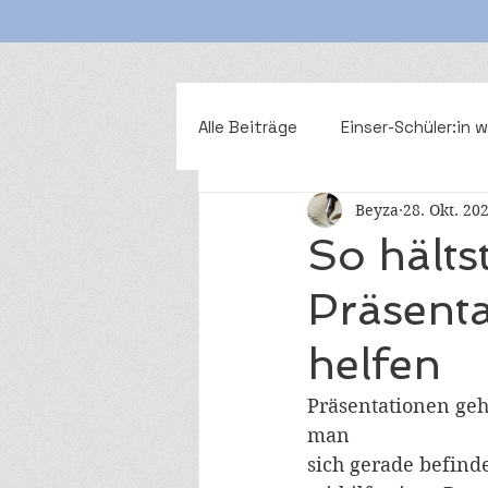
Alle Beiträge
Einser-Schüler:in 
Beyza
28. Okt. 20
Oberstufen-Guide
Abi-Vor
So hälts
Präsenta
helfen
Präsentationen geh
man
sich gerade befind