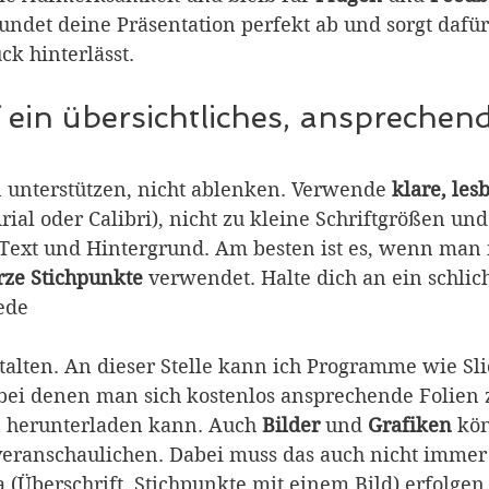
undet deine Präsentation perfekt ab und sorgt dafür
ck hinterlässt.
 ein übersichtliches, ansprechen
n unterstützen, nicht ablenken. Verwende 
klare, les
 Arial oder Calibri), nicht zu kleine Schriftgrößen und
Text und Hintergrund. Am besten ist es, wenn man 
rze Stichpunkte
 verwendet. Halte dich an ein schlich
ede
stalten. An dieser Stelle kann ich Programme wie Sl
ei denen man sich kostenlos ansprechende Folien 
herunterladen kann. Auch 
Bilder 
und 
Grafiken 
kön
 veranschaulichen. Dabei muss das auch nicht immer
(Überschrift, Stichpunkte mit einem Bild) erfolgen.