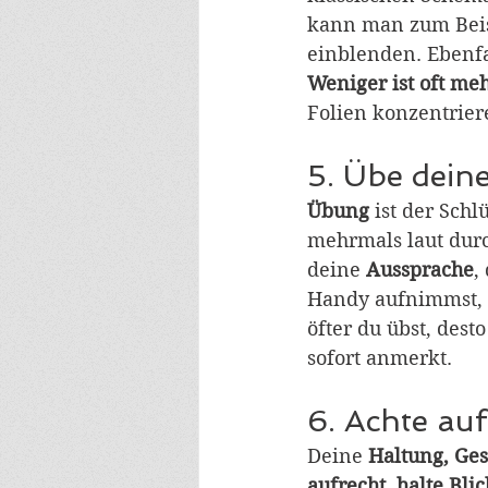
kann man zum Beisp
einblenden. Ebenfal
Weniger ist oft me
Folien konzentrier
5. Übe dein
Übung 
ist der Sch
mehrmals laut durc
deine 
Aussprache
,
Handy aufnimmst, k
öfter du übst, dest
sofort anmerkt.
6. Achte au
Deine 
Haltung, Ges
aufrecht, halte Bli