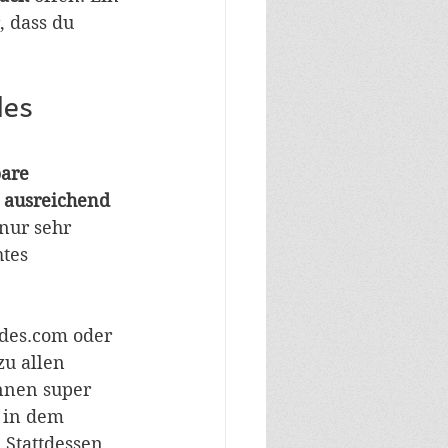
, dass du 
des 
bare 
 
ausreichend 
nur sehr 
tes 
ides.com oder
zu allen
nen super 
 in dem 
 Stattdessen 