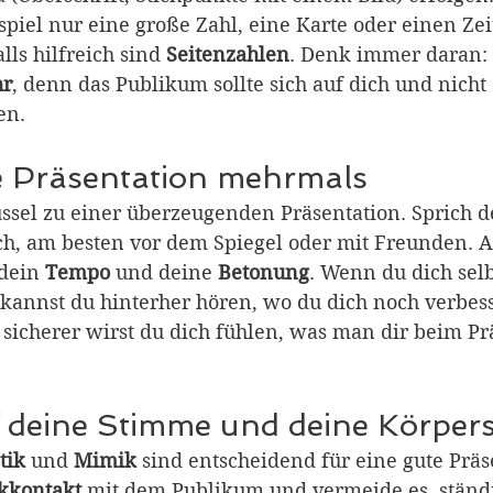
iel nur eine große Zahl, eine Karte oder einen Zeit
ls hilfreich sind 
Seitenzahlen
. Denk immer daran: 
hr
, denn das Publikum sollte sich auf dich und nicht
en.
e Präsentation mehrmals
lüssel zu einer überzeugenden Präsentation. Sprich 
h, am besten vor dem Spiegel oder mit Freunden. A
 dein 
Tempo 
und deine 
Betonung
. Wenn du dich sel
annst du hinterher hören, wo du dich noch verbess
o sicherer wirst du dich fühlen, was man dir beim Pr
f deine Stimme und deine Körper
tik 
und 
Mimik
 sind entscheidend für eine gute Präs
ckkontakt
 mit dem Publikum und vermeide es, ständ