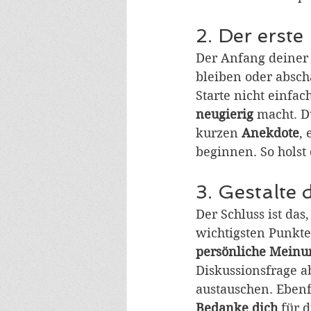
2. Der erste
Der Anfang deiner 
bleiben oder abscha
Starte nicht einfac
neugierig 
macht. D
kurzen 
Anekdote
,
beginnen. So holst
3. Gestalte 
Der Schluss ist da
wichtigsten Punkte
persönliche Meinu
Diskussionsfrage 
austauschen. Ebenf
Bedanke dich
 für 