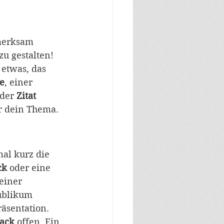
merksam 
u gestalten! 
 etwas, das 
e
, einer 
der 
Zitat 
ür dein Thema.
mal kurz die
ck
 oder eine
einer
ublikum 
äsentation. 
ack 
offen. Ein 