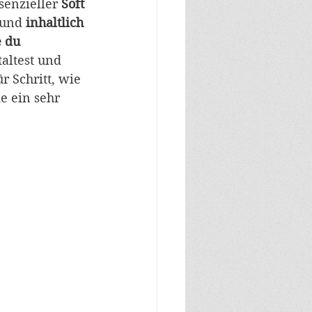
senzieller 
Soft
 und 
inhaltlich
e du 
taltest und 
 Schritt, wie 
e ein sehr 