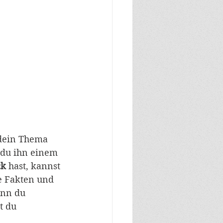
 dein Thema
s du ihn einem
k 
hast, kannst 
e Fakten und 
enn du 
t du 