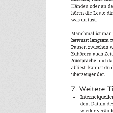
Händen oder an dei
hören die Leute dir
was du tust. 
Manchmal ist man z
bewusst langsam
 z
Pausen zwischen wi
Zuhörern auch Zeit
Aussprache
 und da
abliest, kannst du 
überzeugender.
7. Weitere T
Internetquelle
dem Datum des 
wieder verände